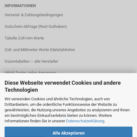
INFORMATIONEN
Versand- & Zahlungsbedingungen​
Gutschein-Abfrage (Rest-Guthaben)
Tabelle Zoll-mm-Werte
Zoll- und Millimeter-Werte Edelstahlrohre
Düsentabellen – alle Hersteller
ARAG Techn. Infos Armaturen
Diese Webseite verwendet Cookies und andere
ARAG Installation Gleichdruck-Armaturen
Technologien
ARAG Installation Armaturen Sprühgeräte
Wir verwenden Cookies und ähnliche Technologien, auch von
Drittanbietern, um die ordentliche Funktionsweise der Website zu
Lechler Behälter- und Tankreinigung
gewährleisten, die Nutzung unseres Angebotes zu analysieren und Ihnen
ein bestmögliches Einkaufserlebnis bieten zu können. Weitere
TeeJet Technische Informationen
Informationen finden Sie in unserer
Datenschutzerklärung
.
Alle Akzeptieren