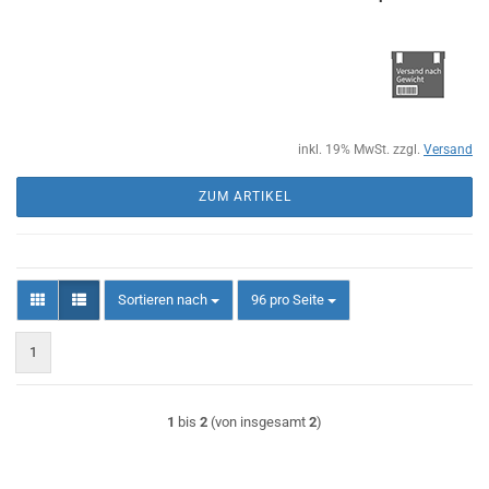
inkl. 19% MwSt. zzgl.
Versand
ZUM ARTIKEL
Sortieren nach
pro Seite
Sortieren nach
96 pro Seite
1
1
bis
2
(von insgesamt
2
)