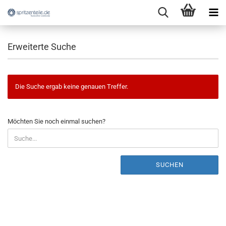
Erweiterte Suche
Die Suche ergab keine genauen Treffer.
MÖCHTEN
Möchten Sie noch einmal suchen?
SIE
NOCH
EINMAL
SUCHEN?
SUCHEN