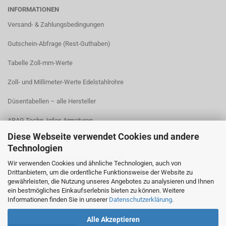
INFORMATIONEN
Versand- & Zahlungsbedingungen​
Gutschein-Abfrage (Rest-Guthaben)
Tabelle Zoll-mm-Werte
Zoll- und Millimeter-Werte Edelstahlrohre
Düsentabellen – alle Hersteller
ARAG Techn. Infos Armaturen
Diese Webseite verwendet Cookies und andere
ARAG Installation Gleichdruck-Armaturen
Technologien
ARAG Installation Armaturen Sprühgeräte
Wir verwenden Cookies und ähnliche Technologien, auch von
Drittanbietern, um die ordentliche Funktionsweise der Website zu
Lechler Behälter- und Tankreinigung
gewährleisten, die Nutzung unseres Angebotes zu analysieren und Ihnen
ein bestmögliches Einkaufserlebnis bieten zu können. Weitere
TeeJet Technische Informationen
Informationen finden Sie in unserer
Datenschutzerklärung
.
Alle Akzeptieren