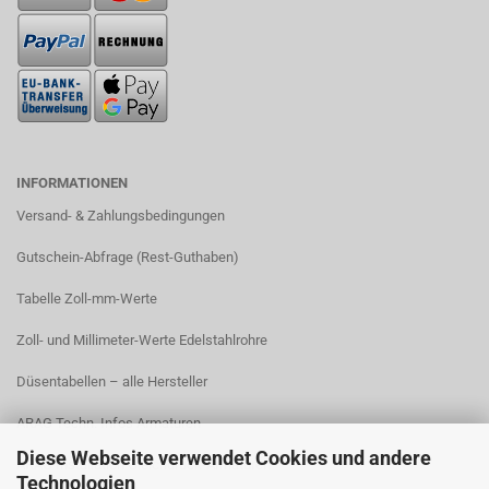
INFORMATIONEN
Versand- & Zahlungsbedingungen​
Gutschein-Abfrage (Rest-Guthaben)
Tabelle Zoll-mm-Werte
Zoll- und Millimeter-Werte Edelstahlrohre
Düsentabellen – alle Hersteller
ARAG Techn. Infos Armaturen
Diese Webseite verwendet Cookies und andere
ARAG Installation Gleichdruck-Armaturen
Technologien