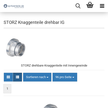
STORZ Knaggenteile drehbar IG
STORZ drehbare Knaggenteile mit Innengewinde
Sortieren nach
pro Seite
Sortieren nach
96 pro Seite
1