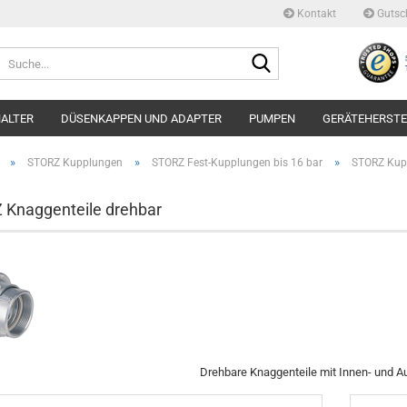
Kontakt
Gutsc
Suche...
ALTER
DÜSENKAPPEN UND ADAPTER
PUMPEN
GERÄTEHERSTE
»
»
»
STORZ Kupplungen
STORZ Fest-Kupplungen bis 16 bar
STORZ Kup
Knaggenteile drehbar
Drehbare Knaggenteile mit Innen- und 