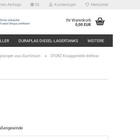
hein-Abfrage
DE
Kundenlogin
Merkzettel
Ihr Warenkorb
0,00 EUR
LLER
DURAPLAS DIESEL-LAGERTANKS
WEITERE
»
plungen aus Aluminium
STORZ Knaggenteile drehbar
Außengewinde