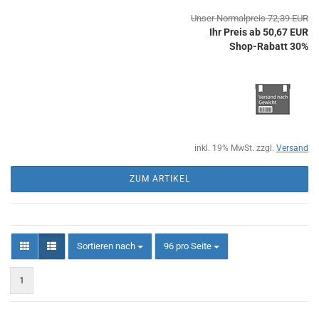
Unser Normalpreis 72,39 EUR
Ihr Preis ab 50,67 EUR
Shop-Rabatt 30%
inkl. 19% MwSt. zzgl.
Versand
ZUM ARTIKEL
Sortieren nach
pro Seite
Sortieren nach
96 pro Seite
1