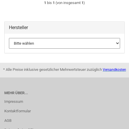
1
bis
1
(von insgesamt
1
)
Hersteller
* Alle Preise inklusive gesetzlicher Mehrwertsteuer zuzüglich
Versandkosten
MEHR ÜBER...
Impressum
Kontaktformular
AGB