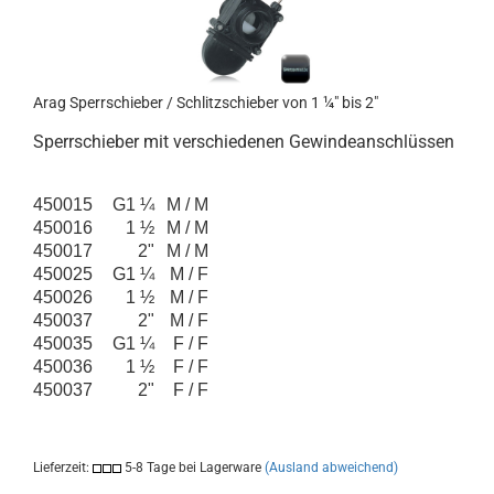
Arag Sperrschieber / Schlitzschieber von 1 ¼" bis 2"
Sperrschieber mit verschiedenen Gewindeanschlüssen
450015
G1 ¼
M / M
450016
1 ½
M / M
450017
2"
M / M
450025
G1 ¼
M / F
450026
1 ½
M / F
450037
2"
M / F
450035
G1 ¼
F / F
450036
1 ½
F / F
450037
2"
F / F
Lieferzeit:
5-8 Tage bei Lagerware
(Ausland abweichend)