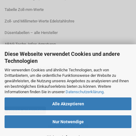
Tabelle Zoll-mm-Werte
Zoll- und Millimeter-Werte Edelstahlrohre
Düsentabellen – alle Hersteller
ARAG Techn. Infos Armaturen
Diese Webseite verwendet Cookies und andere
ARAG Installation Gleichdruck-Armaturen
Technologien
ARAG Installation Armaturen Sprühgeräte
Wir verwenden Cookies und ähnliche Technologien, auch von
Drittanbietern, um die ordentliche Funktionsweise der Website zu
Lechler Behälter- und Tankreinigung
gewährleisten, die Nutzung unseres Angebotes zu analysieren und Ihnen
ein bestmögliches Einkaufserlebnis bieten zu können. Weitere
TeeJet Technische Informationen
Informationen finden Sie in unserer
Datenschutzerklärung
.
Alle Akzeptieren
Vertrag widerrufen
Nur Notwendige
spritzenteile.de © 2026