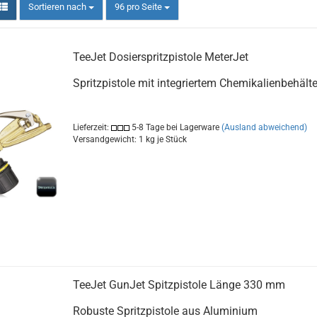
Sortieren nach
pro Seite
Sortieren nach
96 pro Seite
TeeJet Dosierspritzpistole MeterJet
Spritzpistole mit integriertem Chemikalienbehälte
Lieferzeit:
5-8 Tage bei Lagerware
(Ausland abweichend)
Versandgewicht:
1
kg je Stück
TeeJet GunJet Spitzpistole Länge 330 mm
Robuste Spritzpistole aus Aluminium