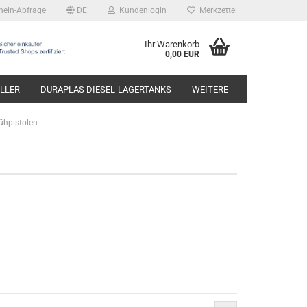
hein-Abfrage
DE
Kundenlogin
Merkzettel
Ihr Warenkorb
0,00 EUR
LLER
DURAPLAS DIESEL-LAGERTANKS
WEITERE
ühpistolen