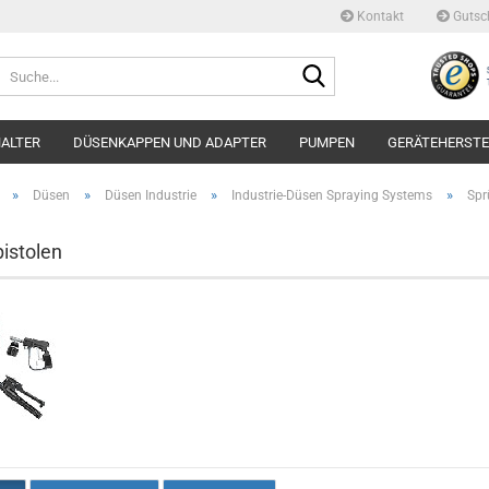
Kontakt
Gutsc
Suche...
ALTER
DÜSENKAPPEN UND ADAPTER
PUMPEN
GERÄTEHERSTE
»
»
»
»
Düsen
Düsen Industrie
Industrie-Düsen Spraying Systems
Spr
istolen