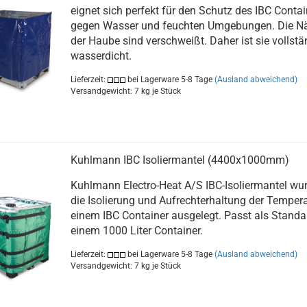
eignet sich perfekt für den Schutz des IBC Contai
gegen Wasser und feuchten Umgebungen. Die N
der Haube sind verschweißt. Daher ist sie vollstä
wasserdicht.​
Lieferzeit:
bei Lagerware 5-8 Tage
(Ausland abweichend)
Versandgewicht:
7
kg je Stück
Kuhlmann IBC Isoliermantel (4400x1000mm)
Kuhlmann Electro-Heat A/S IBC-Isoliermantel wur
die Isolierung und Aufrechterhaltung der Tempera
einem IBC Container ausgelegt. Passt als Standa
einem 1000 Liter Container.​
Lieferzeit:
bei Lagerware 5-8 Tage
(Ausland abweichend)
Versandgewicht:
7
kg je Stück