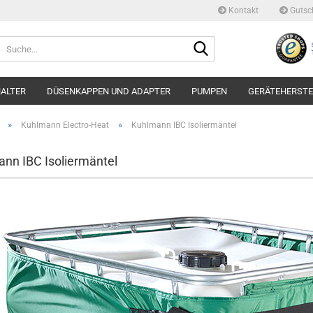
Kontakt
Gutsc
Suche...
ALTER
DÜSENKAPPEN UND ADAPTER
PUMPEN
GERÄTEHERSTE
»
»
Kuhlmann Electro-Heat
Kuhlmann IBC Isoliermäntel
nn IBC Isoliermäntel