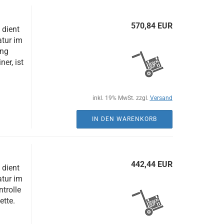
570,84 EUR
 dient
atur im
ung
er, ist
inkl. 19% MwSt. zzgl.
Versand
IN DEN WARENKORB
442,44 EUR
 dient
atur im
trolle
te. ​