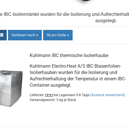
e IBC-Isoliermäntel wurden für die Isolierung und Aufrechterha
ausgelegt.
Sortieren nach
pro Seite
Sortieren nach
96 pro Seite
Kuhlmann IBC thermische Isolierhaube
Kuhlmann Electro-Heat A/S IBC Blasenfolien-
Isolierhauben wurden für die Isolierung und
Aufrechterhaltung der Temperatur in einem IBC-
Container ausgelegt.
Lieferzeit:
bei Lagerware 5-8 Tage
(Ausland abweichend)
Versandgewicht:
5
kg je Stück