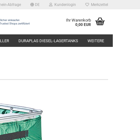
hein-Abfrage
DE
Kundenlogin
Merkzettel
Ihr Warenkorb
0,00 EUR
LLER
DURAPLAS DIESEL-LAGERTANKS
WEITERE