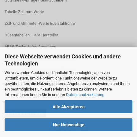
Gutschein-Abfrage (Rest-Guthaben)
Tabelle Zoll-mm-Werte
Zoll- und Millimeter-Werte Edelstahlrohre
Düsentabellen – alle Hersteller
ARAG Techn. Infos Armaturen
Diese Webseite verwendet Cookies und andere
ARAG Installation Gleichdruck-Armaturen
Technologien
ARAG Installation Armaturen Sprühgeräte
Wir verwenden Cookies und ähnliche Technologien, auch von
Drittanbietern, um die ordentliche Funktionsweise der Website zu
Lechler Behälter- und Tankreinigung
gewährleisten, die Nutzung unseres Angebotes zu analysieren und Ihnen
ein bestmögliches Einkaufserlebnis bieten zu können. Weitere
TeeJet Technische Informationen
Informationen finden Sie in unserer
Datenschutzerklärung
.
Alle Akzeptieren
Vertrag widerrufen
Nur Notwendige
spritzenteile.de © 2026