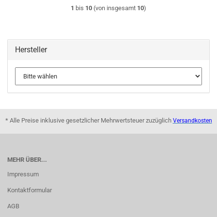
1
bis
10
(von insgesamt
10
)
Hersteller
* Alle Preise inklusive gesetzlicher Mehrwertsteuer zuzüglich
Versandkosten
MEHR ÜBER...
Impressum
Kontaktformular
AGB