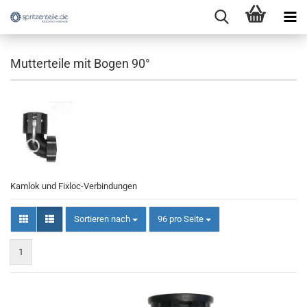
Mutterteile mit Bogen 90°
Kamlok und Fixloc-Verbindungen
Sortieren nach
pro Seite
Sortieren nach
96 pro Seite
1