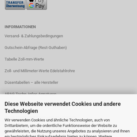
INFORMATIONEN
Versand- & Zahlungsbedingungen​
Gutschein-Abfrage (Rest-Guthaben)
Tabelle Zoll-mm-Werte
Zoll- und Millimeter-Werte Edelstahlrohre
Düsentabellen – alle Hersteller
ARAG Techn. Infos Armaturen
Diese Webseite verwendet Cookies und andere
ARAG Installation Gleichdruck-Armaturen
Technologien
ARAG Installation Armaturen Sprühgeräte
Wir verwenden Cookies und ähnliche Technologien, auch von
Drittanbietern, um die ordentliche Funktionsweise der Website zu
Lechler Behälter- und Tankreinigung
gewährleisten, die Nutzung unseres Angebotes zu analysieren und Ihnen
ein bestmögliches Einkaufserlebnis bieten zu können. Weitere