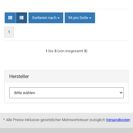
Sortieren nach
pro Seite
Sortieren nach
96 pro Seite
1
1
bis
3
(von insgesamt
3
)
Hersteller
* Alle Preise inklusive gesetzlicher Mehrwertsteuer zuzüglich
Versandkosten