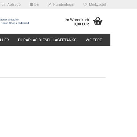
hein-Abfrage
DE
Kundenlogin
Merkzettel
Ihr Warenkorb
0,00 EUR
LLER
DURAPLAS DIESEL-LAGERTANKS
WEITERE