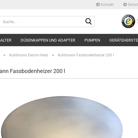
Kontakt
Gutsc
Suche...
ALTER
DÜSENKAPPEN UND ADAPTER
PUMPEN
GERÄTEHERSTE
»
»
Kuhlmann Electro-Heat
Kuhlmann Fassbodenheizer 200 l
nn Fassbodenheizer 200 l