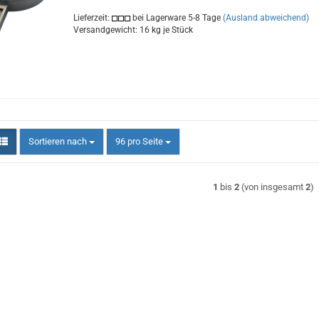
Lieferzeit:
bei Lagerware 5-8 Tage
(Ausland abweichend)
Versandgewicht:
16
kg je Stück
Sortieren nach
pro Seite
Sortieren nach
96 pro Seite
1
bis
2
(von insgesamt
2
)