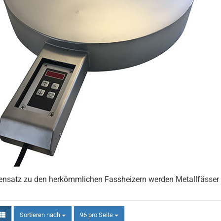
ensatz zu den herkömmlichen Fassheizern werden Metallfässe
Sortieren nach
pro Seite
Sortieren nach
96 pro Seite