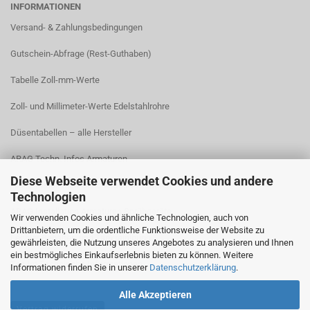
INFORMATIONEN
Versand- & Zahlungsbedingungen​
Gutschein-Abfrage (Rest-Guthaben)
Tabelle Zoll-mm-Werte
Zoll- und Millimeter-Werte Edelstahlrohre
Düsentabellen – alle Hersteller
ARAG Techn. Infos Armaturen
Diese Webseite verwendet Cookies und andere
ARAG Installation Gleichdruck-Armaturen
Technologien
ARAG Installation Armaturen Sprühgeräte
Wir verwenden Cookies und ähnliche Technologien, auch von
Drittanbietern, um die ordentliche Funktionsweise der Website zu
Lechler Behälter- und Tankreinigung
gewährleisten, die Nutzung unseres Angebotes zu analysieren und Ihnen
ein bestmögliches Einkaufserlebnis bieten zu können. Weitere
TeeJet Technische Informationen
Informationen finden Sie in unserer
Datenschutzerklärung
.
Alle Akzeptieren
Vertrag widerrufen