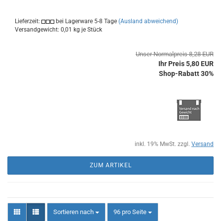
Lieferzeit:
bei Lagerware 5-8 Tage
(Ausland abweichend)
Versandgewicht:
0,01
kg je Stück
Unser Normalpreis 8,28 EUR
Ihr Preis 5,80 EUR
Shop-Rabatt 30%
inkl. 19% MwSt. zzgl.
Versand
ZUM ARTIKEL
Sortieren nach
pro Seite
Sortieren nach
96 pro Seite