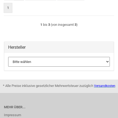
1
1
bis
3
(von insgesamt
3
)
Hersteller
* Alle Preise inklusive gesetzlicher Mehrwertsteuer zuzüglich
Versandkosten
MEHR ÜBER...
Impressum