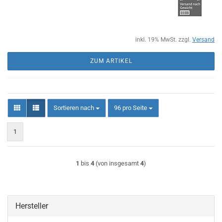
inkl. 19% MwSt. zzgl.
Versand
ZUM ARTIKEL
Sortieren nach
pro Seite
Sortieren nach
96 pro Seite
1
1
bis
4
(von insgesamt
4
)
Hersteller