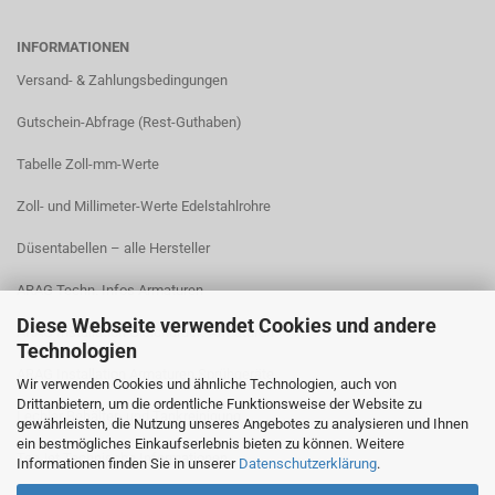
INFORMATIONEN
Versand- & Zahlungsbedingungen​
Gutschein-Abfrage (Rest-Guthaben)
Tabelle Zoll-mm-Werte
Zoll- und Millimeter-Werte Edelstahlrohre
Düsentabellen – alle Hersteller
ARAG Techn. Infos Armaturen
Diese Webseite verwendet Cookies und andere
ARAG Installation Gleichdruck-Armaturen
Technologien
ARAG Installation Armaturen Sprühgeräte
Wir verwenden Cookies und ähnliche Technologien, auch von
Drittanbietern, um die ordentliche Funktionsweise der Website zu
Lechler Behälter- und Tankreinigung
gewährleisten, die Nutzung unseres Angebotes zu analysieren und Ihnen
ein bestmögliches Einkaufserlebnis bieten zu können. Weitere
TeeJet Technische Informationen
Informationen finden Sie in unserer
Datenschutzerklärung
.