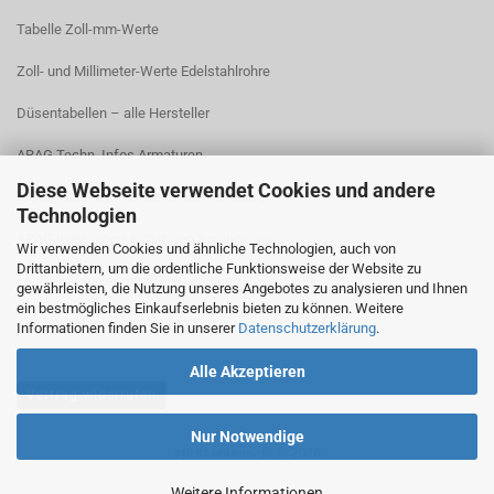
Tabelle Zoll-mm-Werte
Zoll- und Millimeter-Werte Edelstahlrohre
Düsentabellen – alle Hersteller
ARAG Techn. Infos Armaturen
Diese Webseite verwendet Cookies und andere
ARAG Installation Gleichdruck-Armaturen
Technologien
ARAG Installation Armaturen Sprühgeräte
Wir verwenden Cookies und ähnliche Technologien, auch von
Drittanbietern, um die ordentliche Funktionsweise der Website zu
Lechler Behälter- und Tankreinigung
gewährleisten, die Nutzung unseres Angebotes zu analysieren und Ihnen
ein bestmögliches Einkaufserlebnis bieten zu können. Weitere
TeeJet Technische Informationen
Informationen finden Sie in unserer
Datenschutzerklärung
.
Alle Akzeptieren
Vertrag widerrufen
Nur Notwendige
spritzenteile.de © 2026
Weitere Informationen