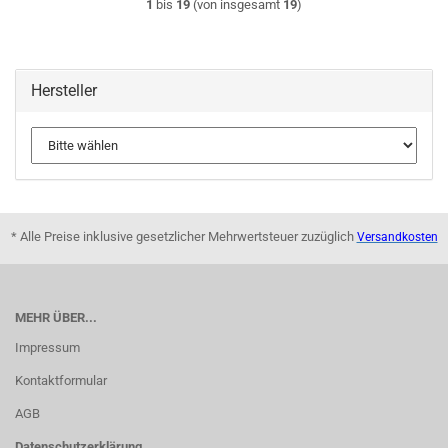
1
bis
19
(von insgesamt
19
)
Hersteller
* Alle Preise inklusive gesetzlicher Mehrwertsteuer zuzüglich
Versandkosten
MEHR ÜBER...
Impressum
Kontaktformular
AGB
Datenschutzerklärung