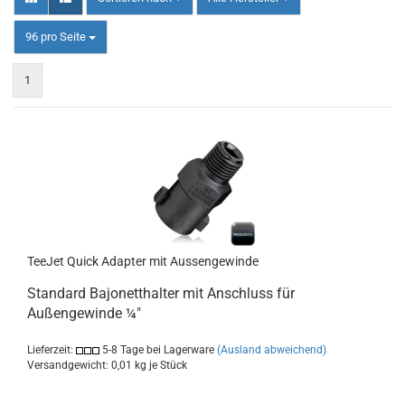
pro Seite
96 pro Seite
1
TeeJet Quick Adapter mit Aussengewinde
Standard Bajonetthalter mit Anschluss für
Außengewinde ¼"
Lieferzeit:
5-8 Tage bei Lagerware
(Ausland abweichend)
Versandgewicht:
0,01
kg je Stück