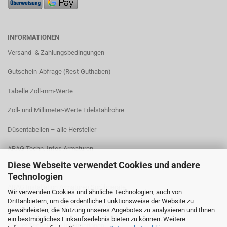
INFORMATIONEN
Versand- & Zahlungsbedingungen​
Gutschein-Abfrage (Rest-Guthaben)
Tabelle Zoll-mm-Werte
Zoll- und Millimeter-Werte Edelstahlrohre
Düsentabellen – alle Hersteller
ARAG Techn. Infos Armaturen
Diese Webseite verwendet Cookies und andere
ARAG Installation Gleichdruck-Armaturen
Technologien
ARAG Installation Armaturen Sprühgeräte
Wir verwenden Cookies und ähnliche Technologien, auch von
Drittanbietern, um die ordentliche Funktionsweise der Website zu
Lechler Behälter- und Tankreinigung
gewährleisten, die Nutzung unseres Angebotes zu analysieren und Ihnen
ein bestmögliches Einkaufserlebnis bieten zu können. Weitere
TeeJet Technische Informationen