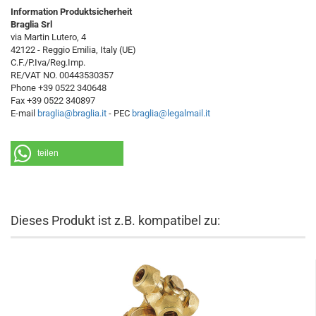
Information Produktsicherheit
Braglia Srl
via Martin Lutero, 4
42122 - Reggio Emilia, Italy (UE)
C.F./P.Iva/Reg.Imp.
RE/VAT NO. 00443530357
Phone +39 0522 340648
Fax +39 0522 340897
E-mail
braglia@braglia.it
- PEC
braglia@legalmail.it
teilen
Dieses Produkt ist z.B. kompatibel zu: