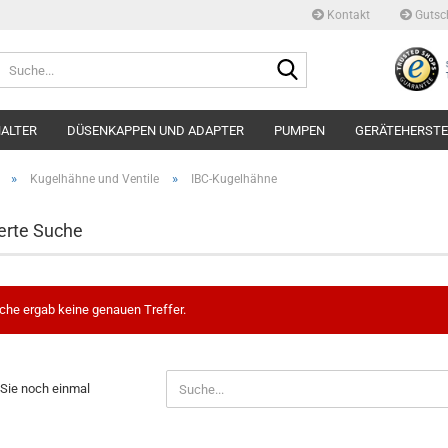
Kontakt
Gutsc
Suche...
ALTER
DÜSENKAPPEN UND ADAPTER
PUMPEN
GERÄTEHERSTE
»
»
Kugelhähne und Ventile
IBC-Kugelhähne
erte Suche
che ergab keine genauen Treffer.
N
Sie noch einmal