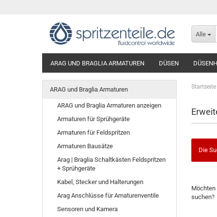
Alle
ARAG UND BRAGLIA ARMATUREN
DÜSEN
DÜSENH
Startseite
ARAG und Braglia Armaturen
ARAG und Braglia Armaturen anzeigen
Erweit
Armaturen für Sprühgeräte
Armaturen für Feldspritzen
Armaturen Bausätze
Die Su
Arag | Braglia Schaltkästen Feldspritzen
+ Sprühgeräte
Kabel, Stecker und Halterungen
MÖCHTE
Möchten 
SIE
Arag Anschlüsse für Amaturenventile
suchen?
NOCH
Sensoren und Kamera
EINMAL