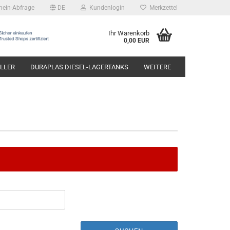
hein-Abfrage
DE
Kundenlogin
Merkzettel
Ihr Warenkorb
0,00 EUR
LLER
DURAPLAS DIESEL-LAGERTANKS
WEITERE