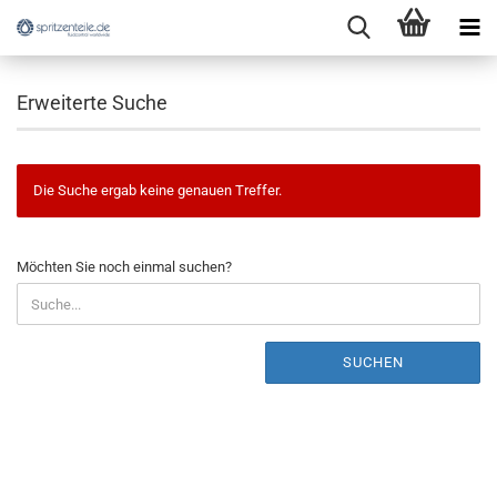
Erweiterte Suche
Die Suche ergab keine genauen Treffer.
MÖCHTEN
Möchten Sie noch einmal suchen?
SIE
NOCH
EINMAL
SUCHEN?
SUCHEN