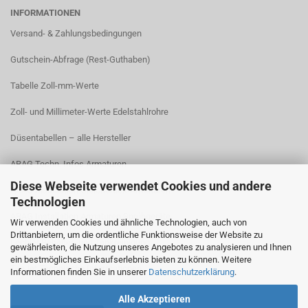
INFORMATIONEN
Versand- & Zahlungsbedingungen​
Gutschein-Abfrage (Rest-Guthaben)
Tabelle Zoll-mm-Werte
Zoll- und Millimeter-Werte Edelstahlrohre
Düsentabellen – alle Hersteller
ARAG Techn. Infos Armaturen
Diese Webseite verwendet Cookies und andere
ARAG Installation Gleichdruck-Armaturen
Technologien
ARAG Installation Armaturen Sprühgeräte
Wir verwenden Cookies und ähnliche Technologien, auch von
Drittanbietern, um die ordentliche Funktionsweise der Website zu
Lechler Behälter- und Tankreinigung
gewährleisten, die Nutzung unseres Angebotes zu analysieren und Ihnen
ein bestmögliches Einkaufserlebnis bieten zu können. Weitere
TeeJet Technische Informationen
Informationen finden Sie in unserer
Datenschutzerklärung
.
Alle Akzeptieren