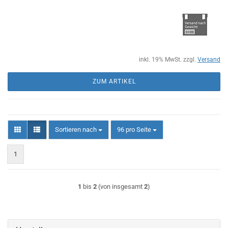
inkl. 19% MwSt. zzgl.
Versand
ZUM ARTIKEL
Sortieren nach
pro Seite
Sortieren nach
96 pro Seite
1
1
bis
2
(von insgesamt
2
)