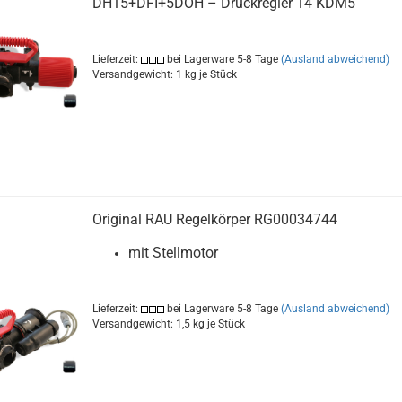
DH15+DFI+5DOH – Druckregler 14 KDM5
Lieferzeit:
bei Lagerware 5-8 Tage
(Ausland abweichend)
Versandgewicht:
1
kg je Stück
Original RAU Regelkörper RG00034744
mit Stellmotor
Lieferzeit:
bei Lagerware 5-8 Tage
(Ausland abweichend)
Versandgewicht:
1,5
kg je Stück