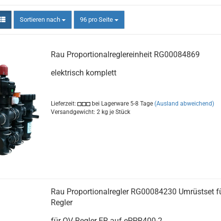
Sortieren nach
pro Seite
Sortieren nach
96 pro Seite
Rau Proportionalreglereinheit RG00084869
elektrisch komplett
Lieferzeit:
bei Lagerware 5-8 Tage
(Ausland abweichend)
Versandgewicht:
2
kg je Stück
Rau Proportionalregler RG00084230 Umrüstset f
Regler
für QV-Regler ER auf ePPR400-2