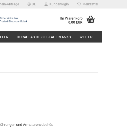
hein-Abfrage
DE
Kundenlogin
Merkzettel
Ihr Warenkorb
0,00 EUR
LLER
DURAPLAS DIESEL-LAGERTANKS
WEITERE
sführungen und Armaturenzubehör.