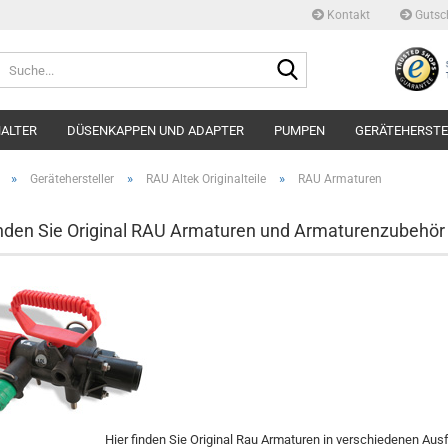
Kontakt
Gutsc
Suche...
ALTER
DÜSENKAPPEN UND ADAPTER
PUMPEN
GERÄTEHERSTE
»
»
»
Gerätehersteller
RAU Altek Originalteile
RAU Armaturen
inden Sie Original RAU Armaturen und Armaturenzubehör
Hier finden Sie Original Rau Armaturen in verschiedenen Au