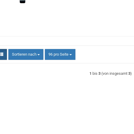
Sortieren nach
pro Seite
Sortieren nach
96 pro Seite
1
bis
3
(von insgesamt
3
)