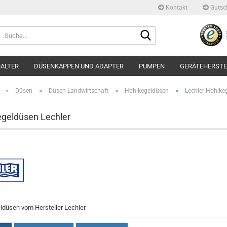
Kontakt
Gutsc
Suche...
ALTER
DÜSENKAPPEN UND ADAPTER
PUMPEN
GERÄTEHERSTE
»
»
»
»
Düsen
Düsen Landwirtschaft
Hohlkegeldüsen
Lechler Hohlke
geldüsen Lechler
ldüsen vom Hersteller Lechler