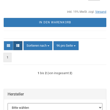
inkl. 19% MwSt. zzgl.
Versand
IN DEN WARENKORB
Sortieren nach
pro Seite
Sortieren nach
96 pro Seite
1
1
bis
2
(von insgesamt
2
)
Hersteller