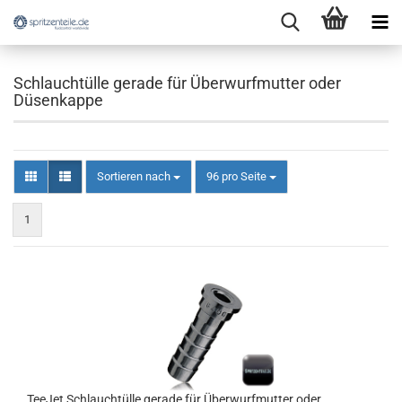
Schlauchtülle gerade für Überwurfmutter oder
Düsenkappe
Sortieren nach
pro Seite
Sortieren nach
96 pro Seite
1
TeeJet Schlauchtülle gerade für Überwurfmutter oder