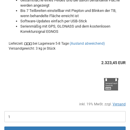
Gesamtfläche eines Feldes und die davon behandelte Fläche
werden angezeigt
Bis 7 Teilbreiten einstellbar mit Piepton und Blinken der TB,
wenn behandelte Fläche erreicht ist
Software-Updates einfach per USB-Stick
Serienmäßig mit GPS, GLONASS und dem kostenlosen
Korrektursignal EGNOS
Lieferzeit:
bei Lagerware 5-8 Tage
(Ausland abweichend)
Versandgewicht:
3
kg je Stück
2.323,45 EUR
inkl. 19% MwSt. zzgl.
Versand