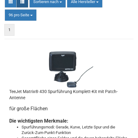
Sortieren nach
Sortieren nach
Alle Hersteller
pro Seite
96 pro Seite
1
TeeJet Matrix® 430 Spurführung Komplett-Kit mit Patch-
Antenne
für große Flächen
Die wichtigsten Merkmale:
Spurführungsmodi: Gerade, Kurve, Letzte Spur und die
Zurück-Zum-Punkt-Funktion