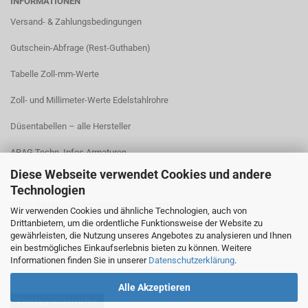
INFORMATIONEN
Versand- & Zahlungsbedingungen​
Gutschein-Abfrage (Rest-Guthaben)
Tabelle Zoll-mm-Werte
Zoll- und Millimeter-Werte Edelstahlrohre
Düsentabellen – alle Hersteller
ARAG Techn. Infos Armaturen
Diese Webseite verwendet Cookies und andere
ARAG Installation Gleichdruck-Armaturen
Technologien
ARAG Installation Armaturen Sprühgeräte
Wir verwenden Cookies und ähnliche Technologien, auch von
Drittanbietern, um die ordentliche Funktionsweise der Website zu
Lechler Behälter- und Tankreinigung
gewährleisten, die Nutzung unseres Angebotes zu analysieren und Ihnen
ein bestmögliches Einkaufserlebnis bieten zu können. Weitere
TeeJet Technische Informationen
Informationen finden Sie in unserer
Datenschutzerklärung
.
Alle Akzeptieren
Vertrag widerrufen