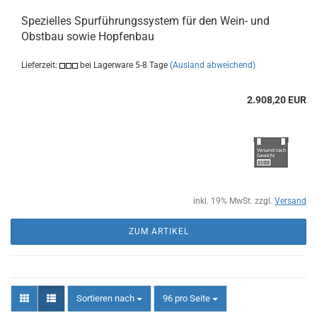
Spezielles Spurführungssystem für den Wein- und
Obstbau sowie Hopfenbau
Lieferzeit:
bei Lagerware 5-8 Tage
(Ausland abweichend)
2.908,20 EUR
inkl. 19% MwSt. zzgl.
Versand
ZUM ARTIKEL
Sortieren nach
pro Seite
Sortieren nach
96 pro Seite