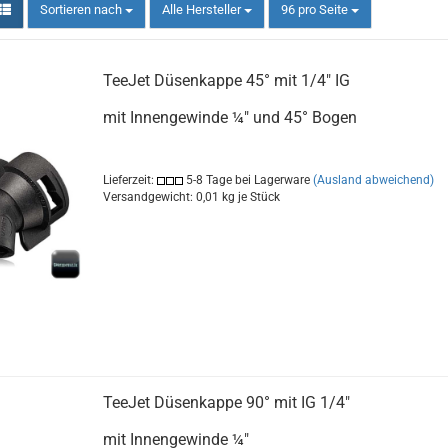
Sortieren nach
pro Seite
Sortieren nach
Alle Hersteller
96 pro Seite
TeeJet Düsenkappe 45° mit 1/4" IG
mit Innengewinde ¼" und 45° Bogen
Lieferzeit:
5-8 Tage bei Lagerware
(Ausland abweichend)
Versandgewicht:
0,01
kg je Stück
TeeJet Düsenkappe 90° mit IG 1/4"
mit Innengewinde ¼"