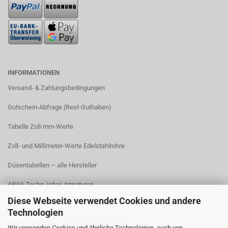
INFORMATIONEN
Versand- & Zahlungsbedingungen​
Gutschein-Abfrage (Rest-Guthaben)
Tabelle Zoll-mm-Werte
Zoll- und Millimeter-Werte Edelstahlrohre
Düsentabellen – alle Hersteller
ARAG Techn. Infos Armaturen
Diese Webseite verwendet Cookies und andere
ARAG Installation Gleichdruck-Armaturen
Technologien
ARAG Installation Armaturen Sprühgeräte
Wir verwenden Cookies und ähnliche Technologien, auch von