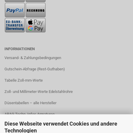
INFORMATIONEN
Versand- & Zahlungsbedingungen​
Gutschein-Abfrage (Rest-Guthaben)
Tabelle Zoll-mm-Werte
Zoll- und Millimeter-Werte Edelstahlrohre
Düsentabellen – alle Hersteller
ARAG Techn. Infos Armaturen
Diese Webseite verwendet Cookies und andere
ARAG Installation Gleichdruck-Armaturen
Technologien