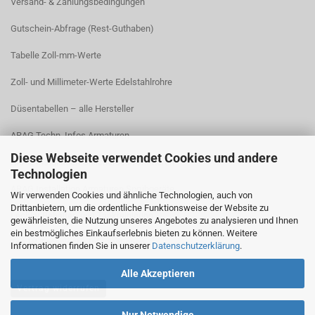
Versand- & Zahlungsbedingungen​
Gutschein-Abfrage (Rest-Guthaben)
Tabelle Zoll-mm-Werte
Zoll- und Millimeter-Werte Edelstahlrohre
Düsentabellen – alle Hersteller
ARAG Techn. Infos Armaturen
Diese Webseite verwendet Cookies und andere
ARAG Installation Gleichdruck-Armaturen
Technologien
ARAG Installation Armaturen Sprühgeräte
Wir verwenden Cookies und ähnliche Technologien, auch von
Drittanbietern, um die ordentliche Funktionsweise der Website zu
Lechler Behälter- und Tankreinigung
gewährleisten, die Nutzung unseres Angebotes zu analysieren und Ihnen
ein bestmögliches Einkaufserlebnis bieten zu können. Weitere
TeeJet Technische Informationen
Informationen finden Sie in unserer
Datenschutzerklärung
.
Alle Akzeptieren
Vertrag widerrufen