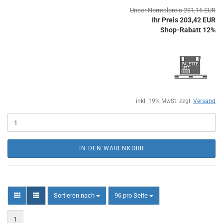
Unser Normalpreis 231,16 EUR
Ihr Preis 203,42 EUR
Shop-Rabatt 12%
inkl. 19% MwSt. zzgl.
Versand
IN DEN WARENKORB
Sortieren nach
pro Seite
Sortieren nach
96 pro Seite
1