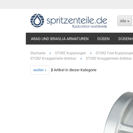
Alle
ARAG UND BRAGLIA ARMATUREN
DÜSEN
DÜSENH
»
»
Startseite
STORZ Kupplungen
STORZ Fest-Kupplungen
»
STORZ Knaggenteile drehbar
STORZ Knaggenteile drehbar
weiter »
2
Artikel in dieser Kategorie