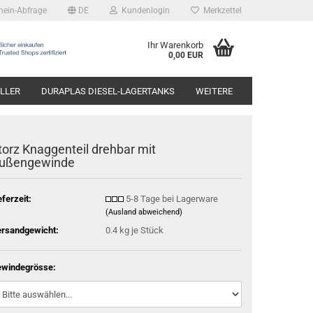
hein-Abfrage
DE
Kundenlogin
Merkzettel
Ihr Warenkorb
0,00 EUR
LLER
DURAPLAS DIESEL-LAGERTANKS
WEITERE
torz Knaggenteil drehbar mit
ußengewinde
eferzeit:
5-8 Tage bei Lagerware
(Ausland abweichend)
rsandgewicht:
0.4
kg je Stück
windegrösse: