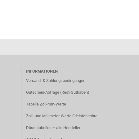
INFORMATIONEN
Versand- & Zahlungsbedingungen​
Gutschein-Abfrage (Rest-Guthaben)
Tabelle Zoll-mm-Werte
Zoll- und Millimeter-Werte Edelstahlrohre
Düsentabellen – alle Hersteller