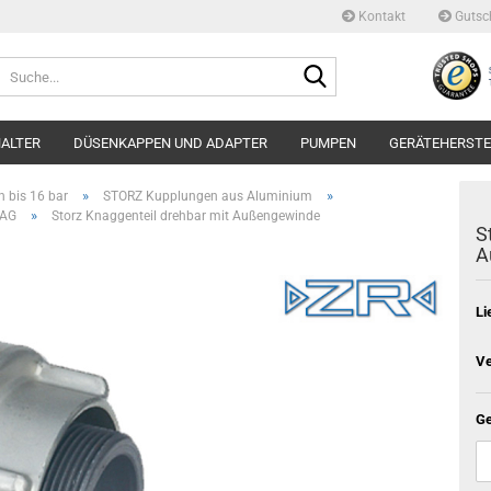
Kontakt
Gutsc
Suche...
ALTER
DÜSENKAPPEN UND ADAPTER
PUMPEN
GERÄTEHERSTE
»
»
 bis 16 bar
STORZ Kupplungen aus Aluminium
»
 AG
Storz Knaggenteil drehbar mit Außengewinde
S
A
Li
Ve
Ge