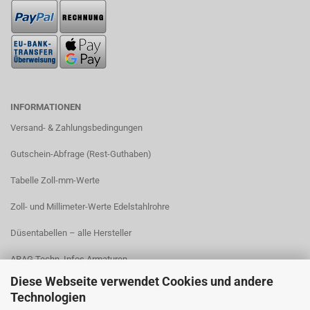
INFORMATIONEN
Versand- & Zahlungsbedingungen​
Gutschein-Abfrage (Rest-Guthaben)
Tabelle Zoll-mm-Werte
Zoll- und Millimeter-Werte Edelstahlrohre
Düsentabellen – alle Hersteller
ARAG Techn. Infos Armaturen
Diese Webseite verwendet Cookies und andere
ARAG Installation Gleichdruck-Armaturen
Technologien