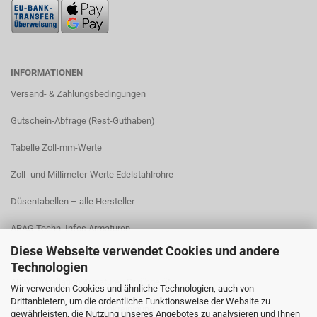
INFORMATIONEN
Versand- & Zahlungsbedingungen​
Gutschein-Abfrage (Rest-Guthaben)
Tabelle Zoll-mm-Werte
Zoll- und Millimeter-Werte Edelstahlrohre
Düsentabellen – alle Hersteller
ARAG Techn. Infos Armaturen
Diese Webseite verwendet Cookies und andere
ARAG Installation Gleichdruck-Armaturen
Technologien
ARAG Installation Armaturen Sprühgeräte
Wir verwenden Cookies und ähnliche Technologien, auch von
Drittanbietern, um die ordentliche Funktionsweise der Website zu
Lechler Behälter- und Tankreinigung
gewährleisten, die Nutzung unseres Angebotes zu analysieren und Ihnen