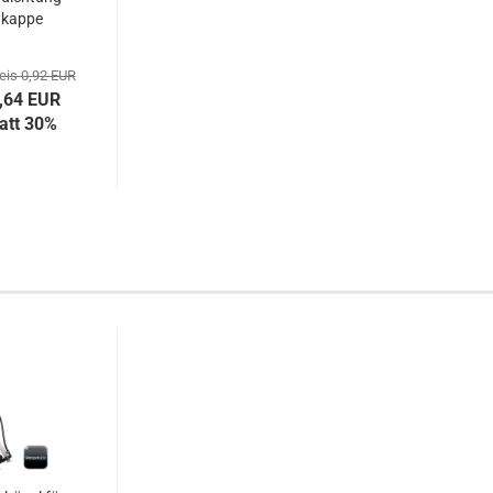
nkappe
eis 0,92 EUR
0,64 EUR
att 30%