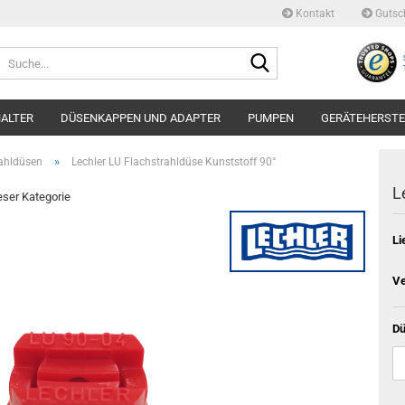
Kontakt
Gutsc
Suche...
ALTER
DÜSENKAPPEN UND ADAPTER
PUMPEN
GERÄTEHERSTE
»
ahldüsen
Lechler LU Flachstrahldüse Kunststoff 90°
L
ieser Kategorie
Li
Ve
Dü