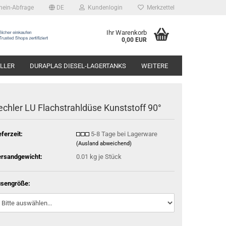
hein-Abfrage
DE
Kundenlogin
Merkzettel
Ihr Warenkorb
0,00 EUR
LLER
DURAPLAS DIESEL-LAGERTANKS
WEITERE
echler LU Flachstrahldüse Kunststoff 90°
eferzeit:
5-8 Tage bei Lagerware
(Ausland abweichend)
rsandgewicht:
0.01
kg je Stück
sengröße: