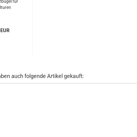
zbügel für
lturen
 EUR
aben auch folgende Artikel gekauft: