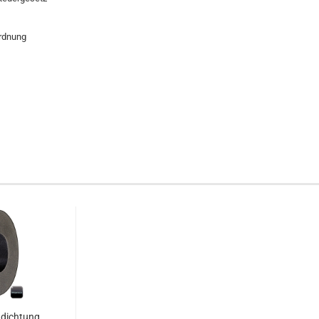
rdnung
hdichtung