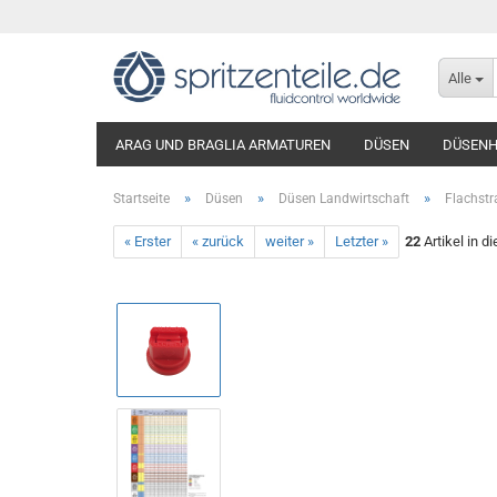
Alle
ARAG UND BRAGLIA ARMATUREN
DÜSEN
DÜSENH
»
»
»
Startseite
Düsen
Düsen Landwirtschaft
Flachstr
« Erster
« zurück
weiter »
Letzter »
22
Artikel in d