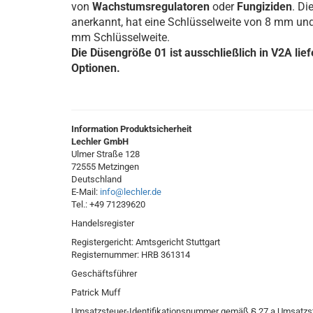
von
Wachstumsregulatoren
oder
Fungiziden
. Di
anerkannt, hat eine Schlüsselweite von 8 mm und
mm Schlüsselweite.
Die Düsengröße 01 ist ausschließlich in V2A lief
Optionen.
Information Produktsicherheit
Lechler GmbH
Ulmer Straße 128
72555 Metzingen
Deutschland
E-Mail:
info@lechler.de
Tel.: +49 71239620
Handelsregister
Registergericht: Amtsgericht Stuttgart
Registernummer: HRB 361314
Geschäftsführer
Patrick Muff
Umsatzsteuer-Identifikationsnummer gemäß § 27 a Umsatzs