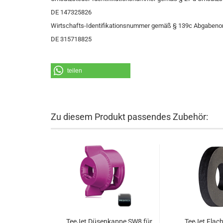
DE 147325826
Wirtschafts-Identifikationsnummer gemäß § 139c Abgabeno
DE 315718825
teilen
Zu diesem Produkt passendes Zubehör:
TeeJet Düsenkappe SW8 für
TeeJet Flac