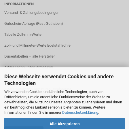
INFORMATIONEN
Versand- & Zahlungsbedingungen​
Gutschein-Abfrage (Rest-Guthaben)
Tabelle Zoll-mm-Werte
Zoll- und Millimeter-Werte Edelstahlrohre
Düsentabellen – alle Hersteller
ARAG Techn. Infos Armaturen
Diese Webseite verwendet Cookies und andere
ARAG Installation Gleichdruck-Armaturen
Technologien
ARAG Installation Armaturen Sprühgeräte
Wir verwenden Cookies und ähnliche Technologien, auch von
Drittanbietern, um die ordentliche Funktionsweise der Website zu
Lechler Behälter- und Tankreinigung
gewährleisten, die Nutzung unseres Angebotes zu analysieren und Ihnen
ein bestmögliches Einkaufserlebnis bieten zu können. Weitere
TeeJet Technische Informationen
Informationen finden Sie in unserer
Datenschutzerklärung
.
Alle Akzeptieren