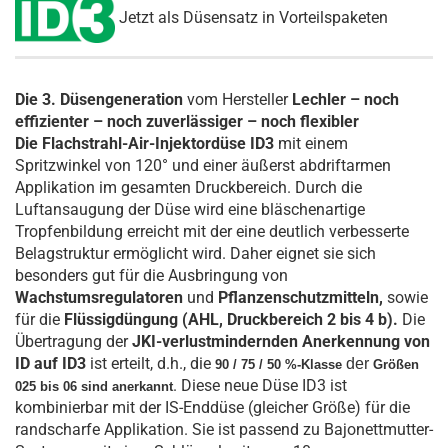
Jetzt als Düsensatz in Vorteilspaketen
Die 3. Düsengeneration
vom Hersteller
Lechler – noch
effizienter – noch zuverlässiger – noch flexibler
Die Flachstrahl-Air-Injektordüse ID3
mit einem
Spritzwinkel von 120° und einer äußerst abdriftarmen
Applikation im gesamten Druckbereich. Durch die
Luftansaugung der Düse wird eine bläschenartige
Tropfenbildung erreicht mit der eine deutlich verbesserte
Belagstruktur ermöglicht wird. Daher eignet sie sich
besonders gut für die Ausbringung von
Wachstumsregulatoren
und
Pflanzenschutzmitteln,
sowie
für die
Flüssigdüngung (AHL, Druckbereich 2 bis 4 b).
Die
Übertragung der
JKI-verlustmindernden Anerkennung von
ID auf ID3
ist erteilt, d.h., die
der
90 / 75 / 50 %-Klasse
Größen
. Diese neue Düse ID3 ist
025 bis 06
sind
anerkannt
kombinierbar mit der IS-Enddüse (gleicher Größe) für die
randscharfe Applikation. Sie ist passend zu Bajonettmutter-