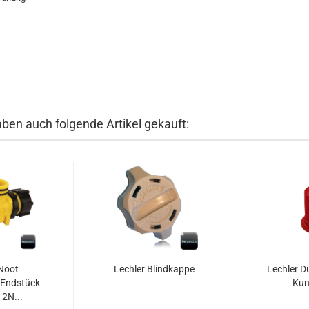
aben auch folgende Artikel gekauft:
Noot
Lechler Blindkappe
Lechler D
-Endstück
Kun
2N...