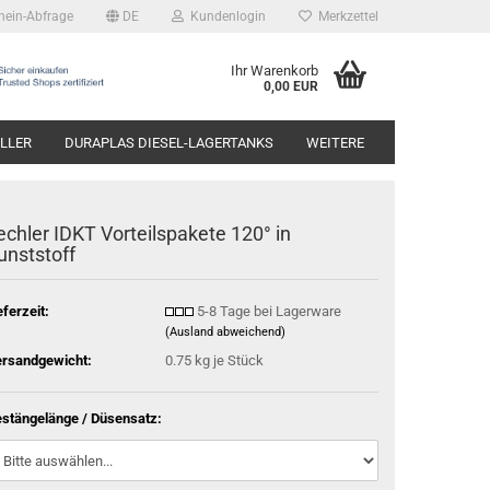
hein-Abfrage
DE
Kundenlogin
Merkzettel
Ihr Warenkorb
0,00 EUR
LLER
DURAPLAS DIESEL-LAGERTANKS
WEITERE
echler IDKT Vorteilspakete 120° in
unststoff
eferzeit:
5-8 Tage bei Lagerware
(Ausland abweichend)
rsandgewicht:
0.75
kg je Stück
stängelänge / Düsensatz: