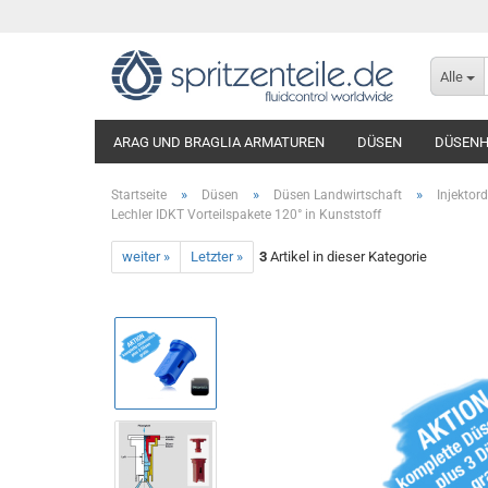
Alle
ARAG UND BRAGLIA ARMATUREN
DÜSEN
DÜSENH
»
»
»
Startseite
Düsen
Düsen Landwirtschaft
Injektor
Lechler IDKT Vorteilspakete 120° in Kunststoff
weiter »
Letzter »
3
Artikel in dieser Kategorie