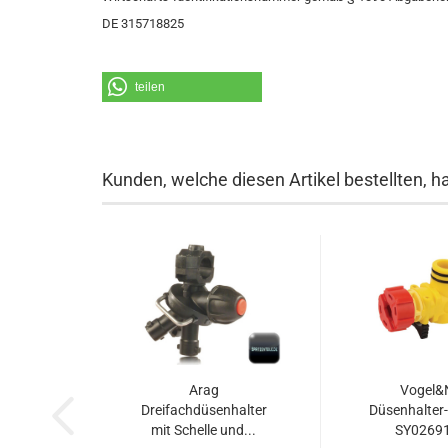
DE 315718825
teilen
Kunden, welche diesen Artikel bestellten, h
Arag
Vogel&
Dreifachdüsenhalter
Düsenhalter
mit Schelle und...
SY02691