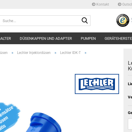
Kontakt
Gutsc
Suche...
ALTER
DÜSENKAPPEN UND ADAPTER
PUMPEN
GERÄTEHERSTE
»
»
»
düsen
Lechler Injektordüsen
Lechler IDK-T
L
K
Li
Ve
Ge