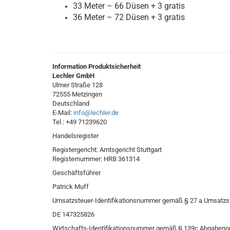
33 Meter – 66 Düsen + 3 gratis
36 Meter – 72 Düsen + 3 gratis
Information Produktsicherheit
Lechler GmbH
Ulmer Straße 128
72555 Metzingen
Deutschland
E-Mail:
info@lechler.de
Tel.: +49 71239620
Handelsregister
Registergericht: Amtsgericht Stuttgart
Registernummer: HRB 361314
Geschäftsführer
Patrick Muff
Umsatzsteuer-Identifikationsnummer gemäß § 27 a Umsatzs
DE 147325826
Wirtschafts-Identifikationsnummer gemäß § 139c Abgabeno