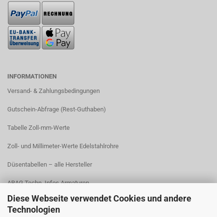
INFORMATIONEN
Versand- & Zahlungsbedingungen​
Gutschein-Abfrage (Rest-Guthaben)
Tabelle Zoll-mm-Werte
Zoll- und Millimeter-Werte Edelstahlrohre
Düsentabellen – alle Hersteller
ARAG Techn. Infos Armaturen
Diese Webseite verwendet Cookies und andere
ARAG Installation Gleichdruck-Armaturen
Technologien