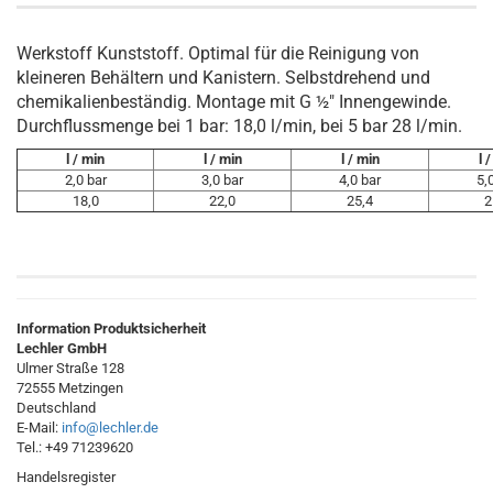
Werkstoff Kunststoff. Optimal für die Reinigung von
kleineren Behältern und Kanistern. Selbstdrehend und
chemikalienbeständig. Montage mit G ½" Innengewinde.
Durchflussmenge bei 1 bar: 18,0 l/min, bei 5 bar 28 l/min.
l / min
l / min
l / min
l 
2,0 bar
3,0 bar
4,0 bar
5,
18,0
22,0
25,4
2
Information Produktsicherheit
Lechler GmbH
Ulmer Straße 128
72555 Metzingen
Deutschland
E-Mail:
info@lechler.de
Tel.: +49 71239620
Handelsregister