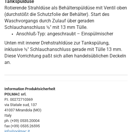
Tankspüldüse
Rotierende Strahldüse als Behälterspüldüse mit Ventil oben
(durchstößt die Schutzfolie der Behälter). Start des
Waschvorgangs durch Zulauf über geraden
Schlauchanschluss ½" mit 13 mm Tülle.
Anschluß-Typ: angeschraubt – Einspülmischer
Unten mit innerer Drehstrahldüse zur Tankspülung,
inklusive ½" Schlauchanschluss gerade mit Tülle 13 mm.
Diese Vorrichtung paßt sich allen handelsüblichen Deckeln
an.
Information Produktsicherheit
POLMAC srl.
P.I. 00272710369
via Statale sud, 137
41037 Mirandola (MO)
Italy
ph. (+39) 0535.20004
fax (+39) 0535.26595
info@polmac.it