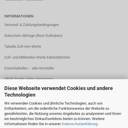
INFORMATIONEN
Versand- & Zahlungsbedingungen​
Gutschein-Abfrage (Rest-Guthaben)
Tabelle Zoll-mm-Werte
Zoll- und Millimeter-Werte Edelstahlrohre
Düsentabellen – alle Hersteller
ARAG Techn. Infos Armaturen
Diese Webseite verwendet Cookies und andere
ARAG Installation Gleichdruck-Armaturen
Technologien
ARAG Installation Armaturen Sprühgeräte
Wir verwenden Cookies und ähnliche Technologien, auch von
Drittanbietern, um die ordentliche Funktionsweise der Website zu
Lechler Behälter- und Tankreinigung
gewährleisten, die Nutzung unseres Angebotes zu analysieren und Ihnen
ein bestmögliches Einkaufserlebnis bieten zu können. Weitere
TeeJet Technische Informationen
Informationen finden Sie in unserer
Datenschutzerklärung
.