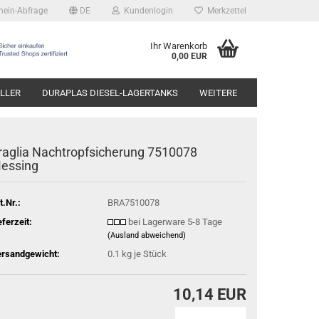
hein-Abfrage
DE
Kundenlogin
Merkzettel
Ihr Warenkorb
0,00 EUR
LLER
DURAPLAS DIESEL-LAGERTANKS
WEITERE
raglia Nachtropfsicherung 7510078
essing
t.Nr.:
BRA7510078
eferzeit:
bei Lagerware 5-8 Tage
(Ausland abweichend)
rsandgewicht:
0.1
kg je Stück
10,14 EUR