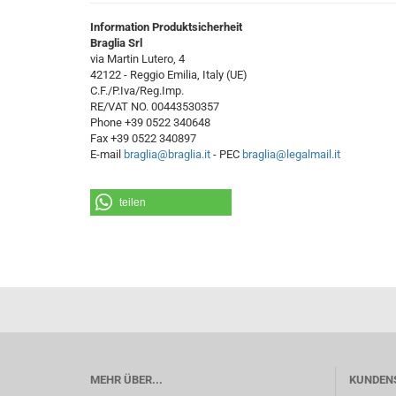
Information Produktsicherheit
Braglia Srl
via Martin Lutero, 4
42122 - Reggio Emilia, Italy (UE)
C.F./P.Iva/Reg.Imp.
RE/VAT NO. 00443530357
Phone +39 0522 340648
Fax +39 0522 340897
E-mail
braglia@braglia.it
- PEC
braglia@legalmail.it
teilen
MEHR ÜBER...
KUNDEN