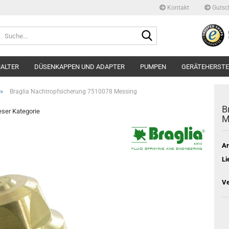
Kontakt
Gutsc
Suche...
ALTER
DÜSENKAPPEN UND ADAPTER
PUMPEN
GERÄTEHERSTE
»
Braglia Nachtropfsicherung 7510078 Messing
B
ieser Kategorie
M
Ar
Li
Ve