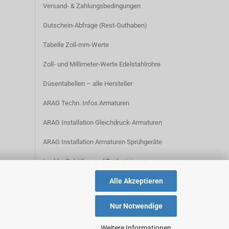
Versand- & Zahlungsbedingungen​
Gutschein-Abfrage (Rest-Guthaben)
Tabelle Zoll-mm-Werte
Zoll- und Millimeter-Werte Edelstahlrohre
Düsentabellen – alle Hersteller
ARAG Techn. Infos Armaturen
ARAG Installation Gleichdruck-Armaturen
ARAG Installation Armaturen Sprühgeräte
Lechler Behälter- und Tankreinigung
Alle Akzeptieren
TeeJet Technische Informationen
Nur Notwendige
Weitere Informationen