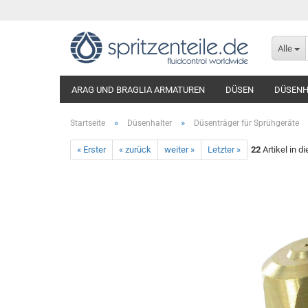
Alle
ARAG UND BRAGLIA ARMATUREN
DÜSEN
DÜSENH
»
»
Startseite
Düsenhalter
Düsenträger für Sprühgeräte
« Erster
« zurück
weiter »
Letzter »
22
Artikel in d