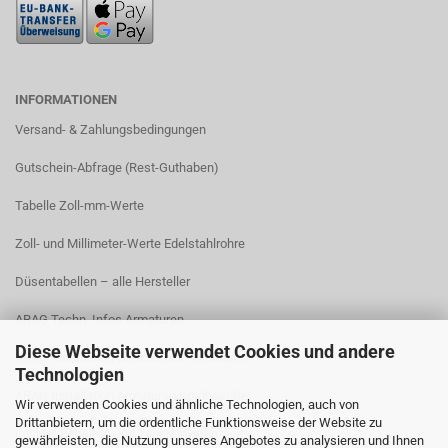
INFORMATIONEN
Versand- & Zahlungsbedingungen​
Gutschein-Abfrage (Rest-Guthaben)
Tabelle Zoll-mm-Werte
Zoll- und Millimeter-Werte Edelstahlrohre
Düsentabellen – alle Hersteller
ARAG Techn. Infos Armaturen
Diese Webseite verwendet Cookies und andere
ARAG Installation Gleichdruck-Armaturen
Technologien
ARAG Installation Armaturen Sprühgeräte
Wir verwenden Cookies und ähnliche Technologien, auch von
Drittanbietern, um die ordentliche Funktionsweise der Website zu
Lechler Behälter- und Tankreinigung
gewährleisten, die Nutzung unseres Angebotes zu analysieren und Ihnen