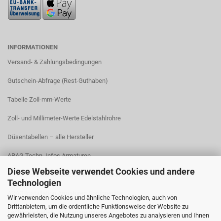
INFORMATIONEN
Versand- & Zahlungsbedingungen​
Gutschein-Abfrage (Rest-Guthaben)
Tabelle Zoll-mm-Werte
Zoll- und Millimeter-Werte Edelstahlrohre
Düsentabellen – alle Hersteller
ARAG Techn. Infos Armaturen
Diese Webseite verwendet Cookies und andere
ARAG Installation Gleichdruck-Armaturen
Technologien
ARAG Installation Armaturen Sprühgeräte
Wir verwenden Cookies und ähnliche Technologien, auch von
Drittanbietern, um die ordentliche Funktionsweise der Website zu
Lechler Behälter- und Tankreinigung
gewährleisten, die Nutzung unseres Angebotes zu analysieren und Ihnen