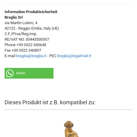
Information Produktsicherheit
Braglia Srl
via Martin Lutero, 4
42122 - Reggio Emilia, Italy (UE)
C.F./P.Iva/Reg.Imp.
RE/VAT NO. 00443530357
Phone +39 0522 340648
Fax +39 0522 340897
E-mail
braglia@braglia.it
- PEC
braglia@legalmail.it
teilen
Dieses Produkt ist z.B. kompatibel zu: