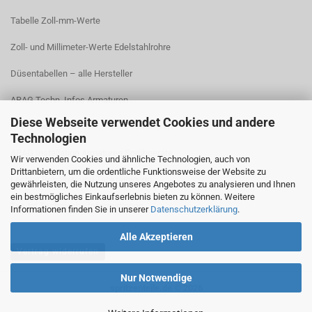
Tabelle Zoll-mm-Werte
Zoll- und Millimeter-Werte Edelstahlrohre
Düsentabellen – alle Hersteller
ARAG Techn. Infos Armaturen
Diese Webseite verwendet Cookies und andere
ARAG Installation Gleichdruck-Armaturen
Technologien
ARAG Installation Armaturen Sprühgeräte
Wir verwenden Cookies und ähnliche Technologien, auch von
Drittanbietern, um die ordentliche Funktionsweise der Website zu
Lechler Behälter- und Tankreinigung
gewährleisten, die Nutzung unseres Angebotes zu analysieren und Ihnen
ein bestmögliches Einkaufserlebnis bieten zu können. Weitere
TeeJet Technische Informationen
Informationen finden Sie in unserer
Datenschutzerklärung
.
Alle Akzeptieren
Vertrag widerrufen
Nur Notwendige
spritzenteile.de © 2026