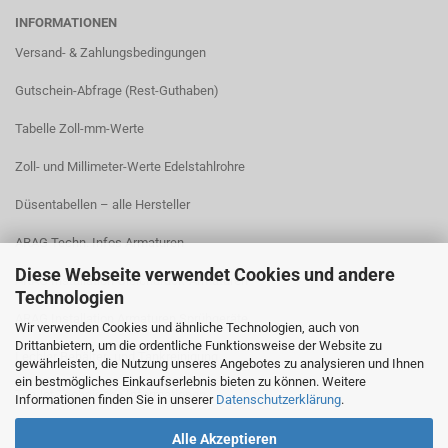
INFORMATIONEN
Versand- & Zahlungsbedingungen​
Gutschein-Abfrage (Rest-Guthaben)
Tabelle Zoll-mm-Werte
Zoll- und Millimeter-Werte Edelstahlrohre
Düsentabellen – alle Hersteller
ARAG Techn. Infos Armaturen
Diese Webseite verwendet Cookies und andere
ARAG Installation Gleichdruck-Armaturen
Technologien
ARAG Installation Armaturen Sprühgeräte
Wir verwenden Cookies und ähnliche Technologien, auch von
Drittanbietern, um die ordentliche Funktionsweise der Website zu
Lechler Behälter- und Tankreinigung
gewährleisten, die Nutzung unseres Angebotes zu analysieren und Ihnen
ein bestmögliches Einkaufserlebnis bieten zu können. Weitere
TeeJet Technische Informationen
Informationen finden Sie in unserer
Datenschutzerklärung
.
Alle Akzeptieren