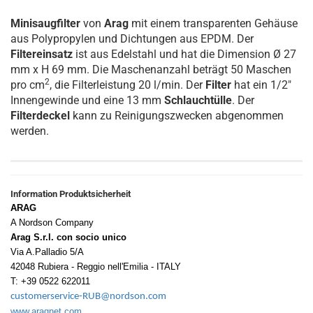
Minisaugfilter
von
Arag
mit einem transparenten Gehäuse
aus Polypropylen und Dichtungen aus EPDM. Der
Filtereinsatz
ist aus Edelstahl und hat die Dimension Ø 27
mm x H 69 mm. Die Maschenanzahl beträgt 50 Maschen
2
pro cm
, die Filterleistung 20 l/min. Der
Filter
hat ein 1/2"
Innengewinde und eine 13 mm
Schlauchtülle
. Der
Filterdeckel
kann zu Reinigungszwecken abgenommen
werden.
Information Produktsicherheit
ARAG
A Nordson Company
Arag S.r.l. con socio unico
Via A.Palladio 5/A
42048 Rubiera - Reggio nell'Emilia - ITALY
T: +39 0522 622011
customerservice-RUB@nordson.com
www.aragnet.com