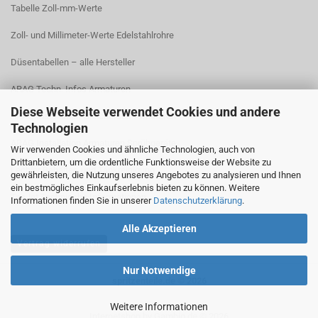
Tabelle Zoll-mm-Werte
Zoll- und Millimeter-Werte Edelstahlrohre
Düsentabellen – alle Hersteller
ARAG Techn. Infos Armaturen
Diese Webseite verwendet Cookies und andere
ARAG Installation Gleichdruck-Armaturen
Technologien
ARAG Installation Armaturen Sprühgeräte
Wir verwenden Cookies und ähnliche Technologien, auch von
Drittanbietern, um die ordentliche Funktionsweise der Website zu
Lechler Behälter- und Tankreinigung
gewährleisten, die Nutzung unseres Angebotes zu analysieren und Ihnen
ein bestmögliches Einkaufserlebnis bieten zu können. Weitere
TeeJet Technische Informationen
Informationen finden Sie in unserer
Datenschutzerklärung
.
Alle Akzeptieren
Vertrag widerrufen
Nur Notwendige
spritzenteile.de © 2026
Weitere Informationen
Internetshop
by Gambio.de © 2026