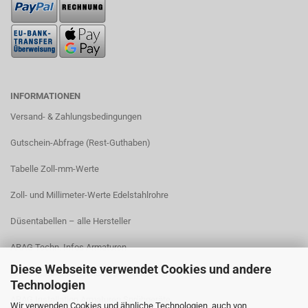
INFORMATIONEN
Versand- & Zahlungsbedingungen​
Gutschein-Abfrage (Rest-Guthaben)
Tabelle Zoll-mm-Werte
Zoll- und Millimeter-Werte Edelstahlrohre
Düsentabellen – alle Hersteller
ARAG Techn. Infos Armaturen
Diese Webseite verwendet Cookies und andere
ARAG Installation Gleichdruck-Armaturen
Technologien
ARAG Installation Armaturen Sprühgeräte
Wir verwenden Cookies und ähnliche Technologien, auch von