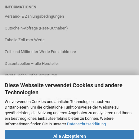
INFORMATIONEN
Versand- & Zahlungsbedingungen​
Gutschein-Abfrage (Rest-Guthaben)
Tabelle Zoll-mm-Werte
Zoll- und Millimeter-Werte Edelstahlrohre
Düsentabellen – alle Hersteller
ARAG Techn. Infos Armaturen
Diese Webseite verwendet Cookies und andere
ARAG Installation Gleichdruck-Armaturen
Technologien
ARAG Installation Armaturen Sprühgeräte
Wir verwenden Cookies und ähnliche Technologien, auch von
Drittanbietern, um die ordentliche Funktionsweise der Website zu
Lechler Behälter- und Tankreinigung
gewährleisten, die Nutzung unseres Angebotes zu analysieren und Ihnen
ein bestmögliches Einkaufserlebnis bieten zu können. Weitere
TeeJet Technische Informationen
Informationen finden Sie in unserer
Datenschutzerklärung
.
Alle Akzeptieren