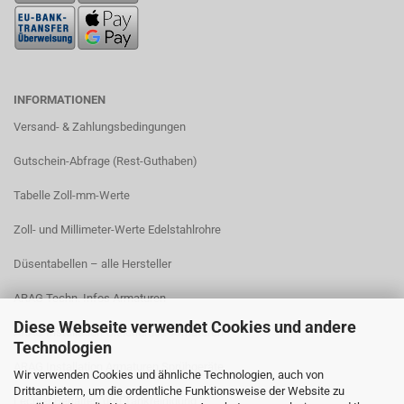
INFORMATIONEN
Versand- & Zahlungsbedingungen​
Gutschein-Abfrage (Rest-Guthaben)
Tabelle Zoll-mm-Werte
Zoll- und Millimeter-Werte Edelstahlrohre
Düsentabellen – alle Hersteller
ARAG Techn. Infos Armaturen
Diese Webseite verwendet Cookies und andere
ARAG Installation Gleichdruck-Armaturen
Technologien
ARAG Installation Armaturen Sprühgeräte
Wir verwenden Cookies und ähnliche Technologien, auch von
Drittanbietern, um die ordentliche Funktionsweise der Website zu
Lechler Behälter- und Tankreinigung