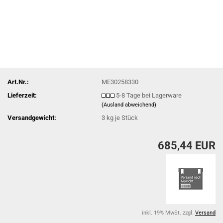
Art.Nr.:
ME30258330
Lieferzeit:
5-8 Tage bei Lagerware
(Ausland abweichend)
Versandgewicht:
3
kg je Stück
685,44 EUR
inkl. 19% MwSt. zzgl.
Versand