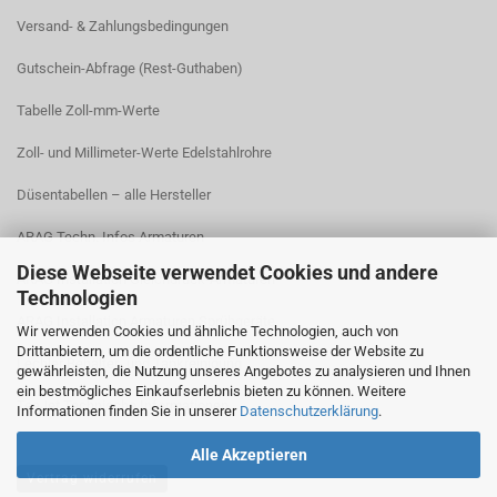
Versand- & Zahlungsbedingungen​
Gutschein-Abfrage (Rest-Guthaben)
Tabelle Zoll-mm-Werte
Zoll- und Millimeter-Werte Edelstahlrohre
Düsentabellen – alle Hersteller
ARAG Techn. Infos Armaturen
Diese Webseite verwendet Cookies und andere
ARAG Installation Gleichdruck-Armaturen
Technologien
ARAG Installation Armaturen Sprühgeräte
Wir verwenden Cookies und ähnliche Technologien, auch von
Drittanbietern, um die ordentliche Funktionsweise der Website zu
Lechler Behälter- und Tankreinigung
gewährleisten, die Nutzung unseres Angebotes zu analysieren und Ihnen
ein bestmögliches Einkaufserlebnis bieten zu können. Weitere
TeeJet Technische Informationen
Informationen finden Sie in unserer
Datenschutzerklärung
.
Alle Akzeptieren
Vertrag widerrufen