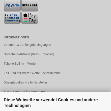
INFORMATIONEN
Versand- & Zahlungsbedingungen​
Gutschein-Abfrage (Rest-Guthaben)
Tabelle Zoll-mm-Werte
Zoll- und Millimeter-Werte Edelstahlrohre
Düsentabellen – alle Hersteller
ARAG Techn. Infos Armaturen
Diese Webseite verwendet Cookies und andere
ARAG Installation Gleichdruck-Armaturen
Technologien
ARAG Installation Armaturen Sprühgeräte