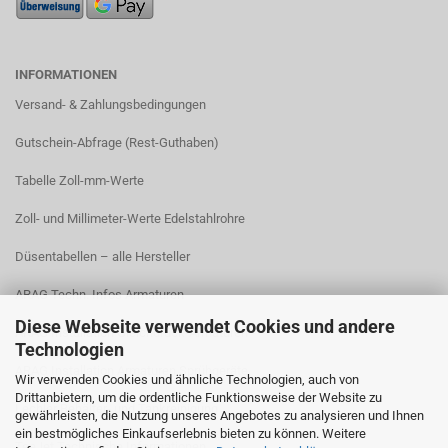
INFORMATIONEN
Versand- & Zahlungsbedingungen​
Gutschein-Abfrage (Rest-Guthaben)
Tabelle Zoll-mm-Werte
Zoll- und Millimeter-Werte Edelstahlrohre
Düsentabellen – alle Hersteller
ARAG Techn. Infos Armaturen
Diese Webseite verwendet Cookies und andere
ARAG Installation Gleichdruck-Armaturen
Technologien
ARAG Installation Armaturen Sprühgeräte
Wir verwenden Cookies und ähnliche Technologien, auch von
Drittanbietern, um die ordentliche Funktionsweise der Website zu
Lechler Behälter- und Tankreinigung
gewährleisten, die Nutzung unseres Angebotes zu analysieren und Ihnen
ein bestmögliches Einkaufserlebnis bieten zu können. Weitere
TeeJet Technische Informationen