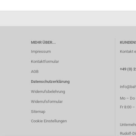
MEHR ÜBER...
KUNDEN
Impressum
Kontakt e
Kontaktformular
+49 (0) 2
AGB
Datenschutzerklärung
info@bah
Widerrufsbelehrung
Mo – Do 8
Widerrufsformular
Fr 8:00 –
Sitemap
Cookie Einstellungen
Unterneh
Rudolf-Di