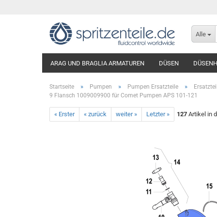
Alle
ARAG UND BRAGLIA ARMATUREN
DÜSEN
DÜSENH
»
»
»
Startseite
Pumpen
Pumpen Ersatzteile
Ersatzte
9 Flansch 1009009900 für Comet Pumpen APS 101-121
« Erster
« zurück
weiter »
Letzter »
127
Artikel in 