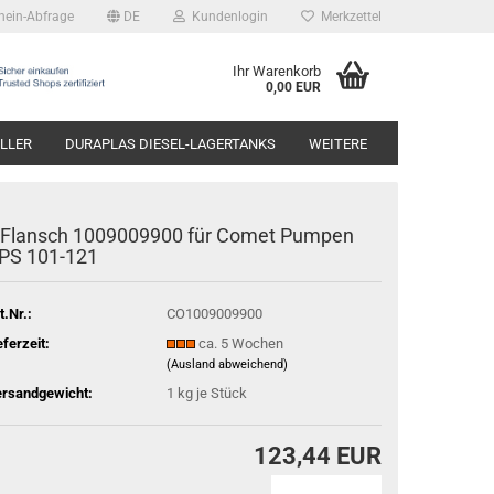
hein-Abfrage
DE
Kundenlogin
Merkzettel
Ihr Warenkorb
0,00 EUR
LLER
DURAPLAS DIESEL-LAGERTANKS
WEITERE
 Flansch 1009009900 für Comet Pumpen
PS 101-121
t.Nr.:
CO1009009900
eferzeit:
ca. 5 Wochen
(Ausland abweichend)
rsandgewicht:
1
kg je Stück
123,44 EUR