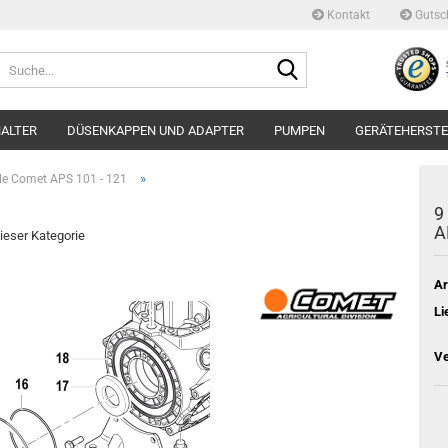
Kontakt
Gutsc
Suche...
ALTER
DÜSENKAPPEN UND ADAPTER
PUMPEN
GERÄTEHERSTE
»
ile Comet APS 101 - 121
9
A
dieser Kategorie
Ar
Li
Ve